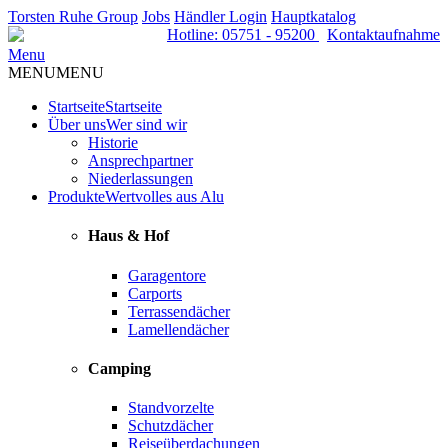
Torsten Ruhe Group
Jobs
Händler Login
Hauptkatalog
Hotline: 05751 - 95200
Kontaktaufnahme
Menu
MENU
MENU
Startseite
Startseite
Über uns
Wer sind wir
Historie
Ansprechpartner
Niederlassungen
Produkte
Wertvolles aus Alu
Haus & Hof
Garagentore
Carports
Terrassendächer
Lamellendächer
Camping
Standvorzelte
Schutzdächer
Reiseüberdachungen