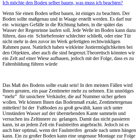
Ich möchte den Boden selber bauen, was muss ich beachten?
Wenn Sie einen Boden selbst bauen, ist einiges zu beachten. Der
Boden sollte maßgenau und in Waage erstellt werden. Es darf nur
ein winziges Gefälle in die Richtung haben, in die später das
Wasser der Regenrinne laufen soll. Jede Welle im Boden kann dazu
führen, dass ein Schiebefenster schlechter schließt, oder eine Tür
nicht mehr in den zuvor im Werk gefertigten rechtwinkligen
Rahmen passt. Natürlich haben wirkleine Justiermöglichkeiten bei
den Objekten, aber auch die sind begrenzt.Theoretisch könnten wir
ein Zelt auf einer Wiese aufbauen, jedoch mit der Folge, dass es zu
Faltenbildung führen würde
Das Maß des Bodens sollte exakt sein! In den meisten Fällen wird
Ihnen geraten, ein paar Zentimeter mehr zu nehmen. Ein unnötiges
“mehr” für unsichere Verkäufer, die auf Nummer sicher gehen
wollen. Wir können Ihnen das Bodenmaß exakt, Zentimetergenau
mitteilen! Ist der Fußboden zu groß gewählt, kann sich unter
Umständen Wasser auf der überstehenden Kante sammeln und
versuchen ins Zeltinnere zu gelangen. Damit das nicht passieren
kann, ist an jedem Zelt ein Faulstreifen angebracht. Jedoch ist es
auch hier optimal, wenn der Faulstreifen gerade nach unten hängen
kann. Ein zu großer Boden kann eine ungenaue Montage zur Folge