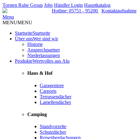
Torsten Ruhe Group
Jobs
Händler Login
Hauptkatalog
Hotline: 05751 - 95200
Kontaktaufnahme
Menu
MENU
MENU
Startseite
Startseite
Über uns
Wer sind wir
Historie
Ansprechpartner
Niederlassungen
Produkte
Wertvolles aus Alu
Haus & Hof
Garagentore
Carports
Terrassendächer
Lamellendächer
Camping
Standvorzelte
Schutzdächer
Reiseüberdachungen